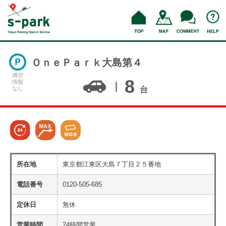
ＯｎｅＰａｒｋ大島第４
満空
8
情報
なし
台
所在地
東京都江東区大島７丁目２５番地
電話番号
0120-505-685
定休日
無休
営業時間
24時間営業