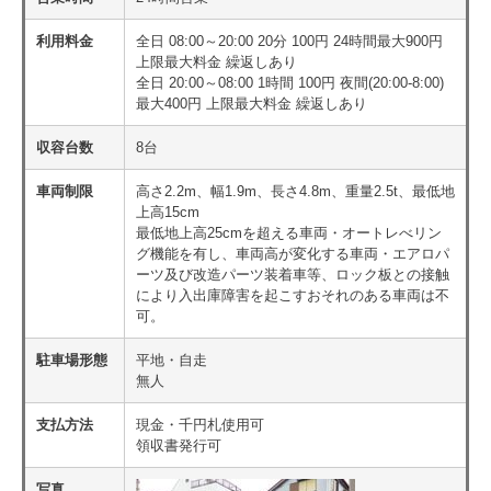
利用料金
全日 08:00～20:00 20分 100円 24時間最大900円
上限最大料金 繰返しあり
全日 20:00～08:00 1時間 100円 夜間(20:00-8:00)
最大400円 上限最大料金 繰返しあり
収容台数
8台
車両制限
高さ2.2m、幅1.9m、長さ4.8m、重量2.5t、最低地
上高15cm
最低地上高25cmを超える車両・オートレべリン
グ機能を有し、車両高が変化する車両・エアロパ
ーツ及び改造パーツ装着車等、ロック板との接触
により入出庫障害を起こすおそれのある車両は不
可。
駐車場形態
平地・自走
無人
支払方法
現金・千円札使用可
領収書発行可
写真