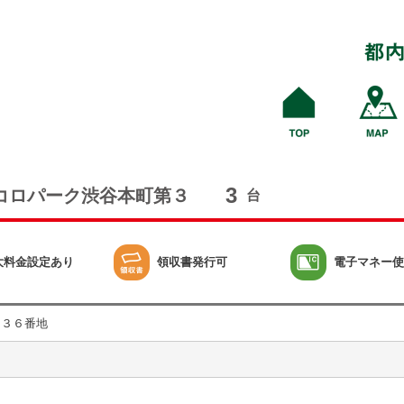
3
コロパーク渋谷本町第３
台
大料金設定あり
領収書発行可
電子マネー使
目３６番地