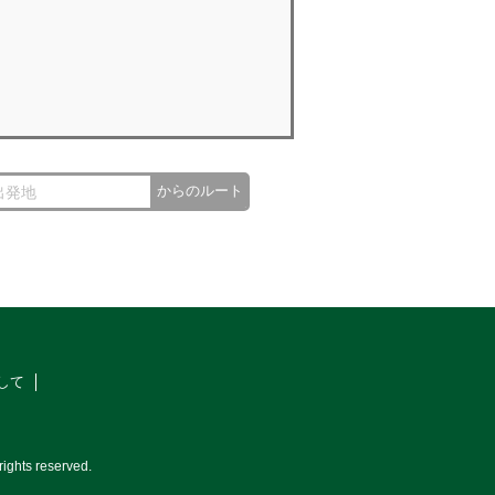
からのルート
して
ights reserved.