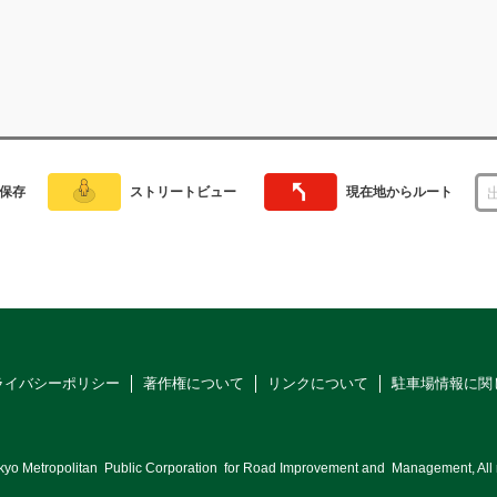
保存
ストリートビュー
現在地からルート
ライバシーポリシー
著作権について
リンクについて
駐車場情報に関
kyo Metropolitan
Public Corporation
for Road Improvement and
Management, All r