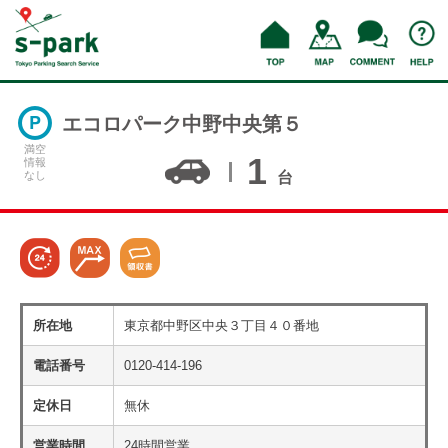
エコロパーク中野中央第５
満空
1
情報
なし
台
所在地
東京都中野区中央３丁目４０番地
電話番号
0120-414-196
定休日
無休
営業時間
24時間営業