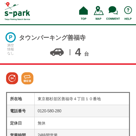
タウンパーキング善福寺
満空
4
情報
なし
台
所在地
東京都杉並区善福寺４丁目１０番地
電話番号
0120-580-280
定休日
無休
営業時間
24時間営業