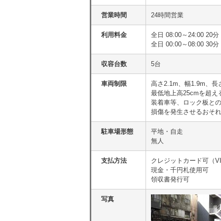
営業時間
24時間営業
利用料金
全日 08:00～24:00
全日 00:00～08:00 30分
収容台数
5台
車両制限
高さ2.1m、幅1.9m、長
最低地上高25cmを超
装着車等、ロック板と
損傷を発生させるおそれ
駐車場形態
平地・自走
無人
支払方法
クレジットカード可（VISA・
現金・千円札使用可
領収書発行可
写真