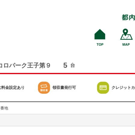
5
コロパーク王子第９
台
大料金設定あり
領収書発行可
クレジットカ
９番地