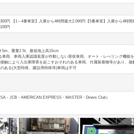
 20分 300円 【1～4番車室】入庫から4時間最大2,000円【5番車室】入庫から4時
 100円
さ5m、重量2.5t、最低地上高15cm
える車両、車両入庫認識装置が作動しない形状車両、オート・レべリング機能
の接触により入出庫障害を起こすおそれのある車両、付属装着物等があり、接
のある(大型特殊、建設用特殊等)車両は不可
JCB・AMERICAN EXPRESS・MASTER・Diners Club）