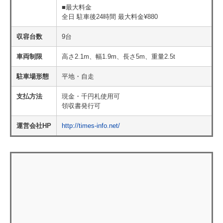
■最大料金
全日 駐車後24時間 最大料金¥880
収容台数
9台
車両制限
高さ2.1m、幅1.9m、長さ5m、重量2.5t
駐車場形態
平地・自走
支払方法
現金・千円札使用可
領収書発行可
運営会社HP
http://times-info.net/