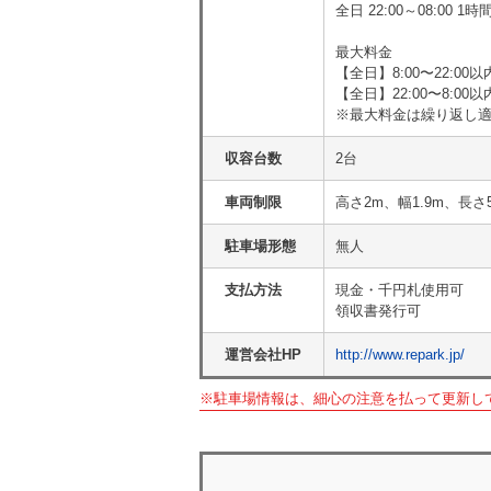
全日 22:00～08:00 1
最大料金
【全日】8:00〜22:00以
【全日】22:00〜8:00
※最大料金は繰り返し
収容台数
2台
車両制限
高さ2m、幅1.9m、長さ
駐車場形態
無人
支払方法
現金・千円札使用可
領収書発行可
運営会社HP
http://www.repark.jp/
※駐車場情報は、細心の注意を払って更新し