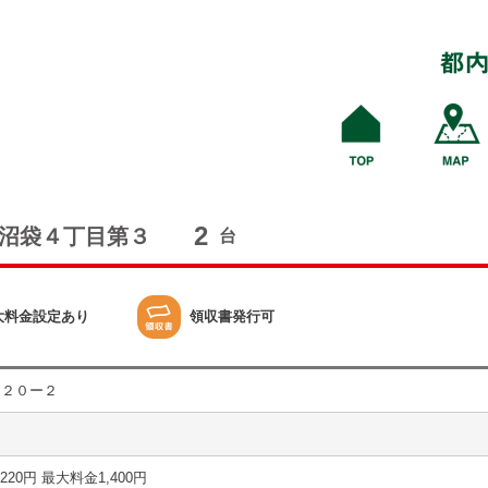
2
沼袋４丁目第３
台
大料金設定あり
領収書発行可
目２０ー２
分 220円 最大料金1,400円