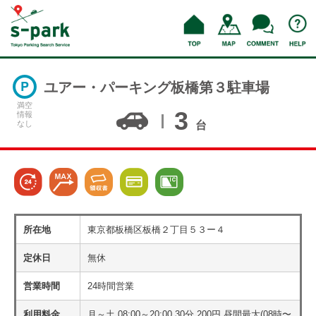
ユアー・パーキング板橋第３駐車場
満空
3
情報
なし
台
所在地
東京都板橋区板橋２丁目５３ー４
定休日
無休
営業時間
24時間営業
利用料金
月～土 08:00～20:00 30分 200円 昼間最大(08時〜