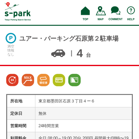
ユアー・パーキング石原第２駐車場
満空
4
情報
なし
台
所在地
東京都墨田区石原３丁目４ー６
定休日
無休
営業時間
24時間営業
利用料金
全日 08:00～19:00 20分 200円 昼間最大(08時〜19