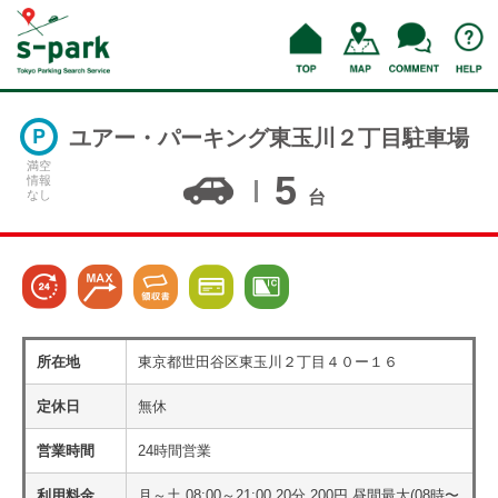
ユアー・パーキング東玉川２丁目駐車場
満空
5
情報
なし
台
所在地
東京都世田谷区東玉川２丁目４０ー１６
定休日
無休
営業時間
24時間営業
利用料金
月～土 08:00～21:00 20分 200円 昼間最大(08時〜