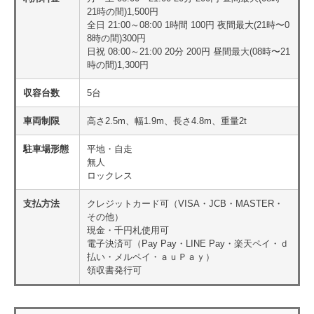
21時の間)1,500円
全日 21:00～08:00 1時間 100円 夜間最大(21時〜0
8時の間)300円
日祝 08:00～21:00 20分 200円 昼間最大(08時〜21
時の間)1,300円
収容台数
5台
車両制限
高さ2.5m、幅1.9m、長さ4.8m、重量2t
駐車場形態
平地・自走
無人
ロックレス
支払方法
クレジットカード可（VISA・JCB・MASTER・
その他）
現金・千円札使用可
電子決済可（Pay Pay・LINE Pay・楽天ペイ・ｄ
払い・メルペイ・ａｕＰａｙ）
領収書発行可