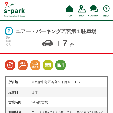
ユアー・パーキング若宮第１駐車場
満空
7
情報
なし
台
所在地
東京都中野区若宮２丁目６ー１６
定休日
無休
営業時間
24時間営業
利用料金
全日 08:00～20:00 20分 200円 昼間最大(08時〜20