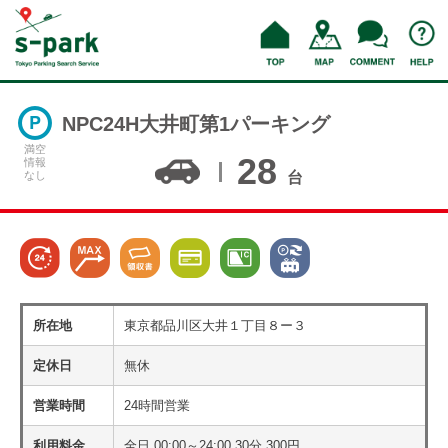
NPC24H大井町第1パーキング
満空
28
情報
なし
台
所在地
東京都品川区大井１丁目８ー３
定休日
無休
営業時間
24時間営業
利用料金
全日 00:00～24:00 30分 300円