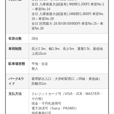
全日 入庫後最大(繰返有) 3時間/1,200円 車室No.1
～車室No.14
全日 入庫後最大(繰返有) 24時間/1,900円 車室No.
15～車室No.28
全日 区間最大 18:00-09:00/800円 車室No.15～車
室No.28
収容台数
28台
車両制限
高さ2.3m、幅1.9m、長さ5m、重量2.5t、最低地
上高15cm
駐車場形態
平地・自走
無人
パーク&ラ
最寄駅出入口：大井町駅西口（JR線・東急線）
イド
距離251m
支払方法
クレジットカード可（VISA・JCB・MASTER・
その他）
現金・千円札使用可
電子決済可（Suica・PASMO）
領収書発行可