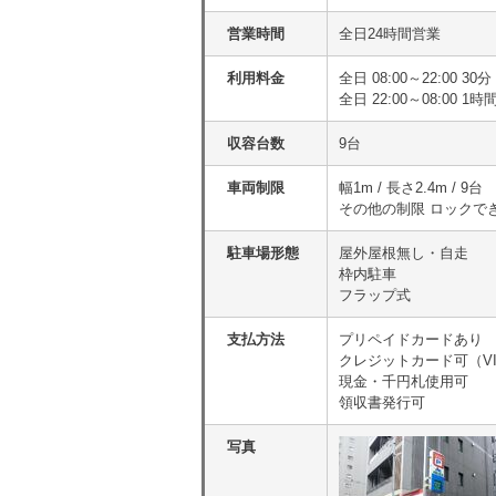
営業時間
全日24時間営業
利用料金
全日 08:00～22:00 
全日 22:00～08:00 1時
収容台数
9台
車両制限
幅1m / 長さ2.4m / 9台
その他の制限 ロックで
駐車場形態
屋外屋根無し・自走
枠内駐車
フラップ式
支払方法
プリペイドカードあり
クレジットカード可（VISA
現金・千円札使用可
領収書発行可
写真