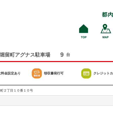
9
堀留町アグナス駐車場
台
大料金設定あり
領収書発行可
クレジットカ
留町２丁目１０番１０号