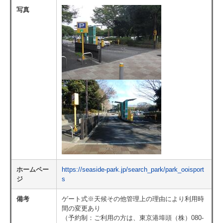
写真
ホームペー
https://seaside-park.jp/search_park/park_ooisport
ジ
s
備考
ゲート式※天候その他管理上の理由により利用時
間の変更あり
（予約制：ご利用の方は、東京港埠頭（株）080-