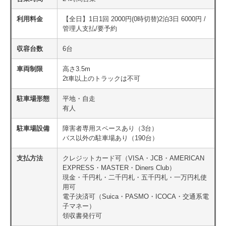
利用料金
【全日】1日1回 2000円(0時切替)2泊3日 6000円 /
管理人支払/要予約
収容台数
6台
車両制限
高さ3.5m
2t車以上のトラックは不可
駐車場形態
平地・自走
有人
駐車場設備
障害者専用スペースあり（3台）
バス以外の駐車場あり（190台）
支払方法
クレジットカード可（VISA・JCB・AMERICAN
EXPRESS・MASTER・Diners Club）
現金・千円札・二千円札・五千円札・一万円札使
用可
電子決済可（Suica・PASMO・ICOCA・交通系電
子マネー）
領収書発行可