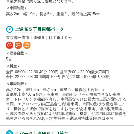
※最大料金は繰り返し適用となります。
＜車両制限＞
高さ2m、幅1.9m、長さ5m、重量2t、最低地上高15cm
上連雀５丁目東都パーク
東京都三鷹市上連雀５丁目７番１０号
＜収容台数＞
5台
＜料金＞
全日 08:00～22:00 40分 200円 昼間(8:00～22:00)最大700円
全日 22:00～08:00 1時間 100円 夜間(22:00～8:00)最大300円
＜車両制限＞
高さ2.2m、幅1.8m、長さ5m、重量2t、最低地上高15cm
最低地上高40cmを超える車両、車両センサーが検知できない車両、
オートレべリング機能を有し、車両高ならびに最大地上高が変化する
車両、エアロパーツ(純正品含む)装着車両、車両の形状や構造等によ
り、機器との接触で障害を起こすおそれがある車両、違法改造車両、
付属装着物があり接触により駐車場施設、機器、他の自動車に損傷を
発生させるおそれがある(大型特殊・建設用特殊等)車両は不可
リパーク上連雀６丁目第２