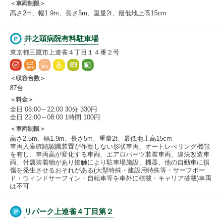
＜車両制限＞
高さ2m、幅1.9m、長さ5m、重量2t、最低地上高15cm
井之頭病院有料駐車場
東京都三鷹市上連雀４丁目１４番２号
＜収容台数＞
87台
＜料金＞
全日 08:00～22:00 30分 330円
全日 22:00～08:00 1時間 100円
＜車両制限＞
高さ2.5m、幅1.9m、長さ5m、重量2t、最低地上高15cm
車両入庫確認認識装置が作動しない形状車両、オートレべリング機能
を有し、車両高が変化する車両、エアロパーツ装着車両、違法改造車
両、付属装着物があり接触により駐車場施設、機器、他の自動車に損
傷を発生させるおそれがある(大型特殊・建設用特殊等・サーフボー
ド・ウィンドサーフィン・自転車等を車外に積載・キャリア搭載)車両
は不可
リパーク上連雀４丁目第２