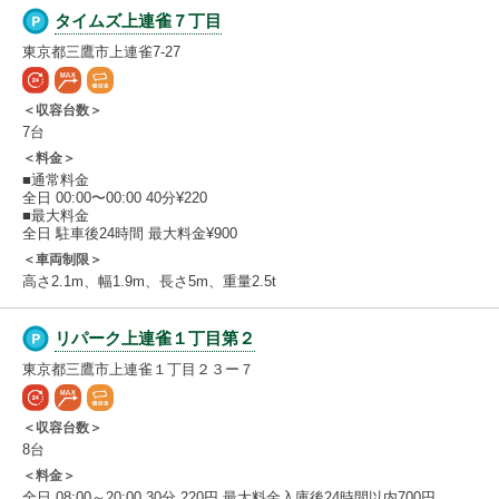
タイムズ上連雀７丁目
東京都三鷹市上連雀7-27
＜収容台数＞
7台
＜料金＞
■通常料金
全日 00:00〜00:00 40分¥220
■最大料金
全日 駐車後24時間 最大料金¥900
＜車両制限＞
高さ2.1m、幅1.9m、長さ5m、重量2.5t
リパーク上連雀１丁目第２
東京都三鷹市上連雀１丁目２３ー７
＜収容台数＞
8台
＜料金＞
全日 08:00～20:00 30分 220円 最大料金入庫後24時間以内700円