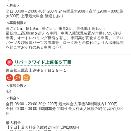
＜料金＞
全日 00:00～24:00 40分 200円 24時間最大900円 夜間(19:00～8:00)最
大300円 上限最大料金 繰返しあり
＜車両制限＞
高さ2.1m、幅1.9m、長さ5m、重量2.5t、最低地上高15cm
最低地上高30cmを超える車両、車両入庫認識装置が作動しない形状
車両、オートレべリング機能を有し、車両高が変化する車両、エアロ
パーツ及び改造パーツ装着車等、ロック板との接触により入出庫障害
を起こすおそれのある車両は不可
リパークワイド上連雀５丁目
東京都三鷹市上連雀５丁目２８ー１
＜収容台数＞
4台
＜料金＞
全日 08:00～20:00 30分 220円 最大料金入庫後24時間以内1,000円
全日 20:00～08:00 1時間30分 110円 最大料金入庫後24時間以内1,000
円
最大料金
【全日】最大料金入庫後24時間以内1000円