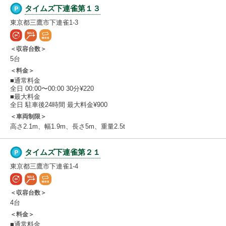
タイムズ下連雀第１３
東京都三鷹市下連雀1-3
＜収容台数＞
5台
＜料金＞
■通常料金
全日 00:00〜00:00 30分¥220
■最大料金
全日 駐車後24時間 最大料金¥900
＜車両制限＞
高さ2.1m、幅1.9m、長さ5m、重量2.5t
タイムズ下連雀第２１
東京都三鷹市下連雀1-4
＜収容台数＞
4台
＜料金＞
■通常料金