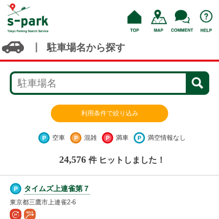
駐車場名から探す
利用条件で絞り込み
空車
混雑
満車
満空情報なし
24,576
件 ヒットしました！
タイムズ上連雀第７
東京都三鷹市上連雀2-6